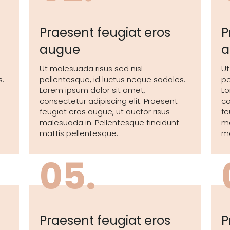
Praesent feugiat eros
P
augue
a
Ut malesuada risus sed nisl
Ut
s.
pellentesque, id luctus neque sodales.
pe
Lorem ipsum dolor sit amet,
Lo
consectetur adipiscing elit. Praesent
co
feugiat eros augue, ut auctor risus
fe
malesuada in. Pellentesque tincidunt
ma
mattis pellentesque.
ma
05.
Praesent feugiat eros
P