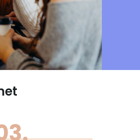
met
03.