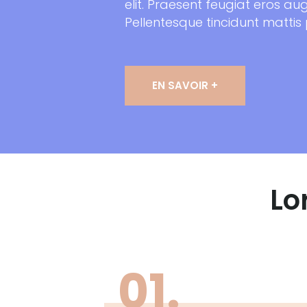
elit. Praesent feugiat eros au
Pellentesque tincidunt mattis
EN SAVOIR +
Lo
01.