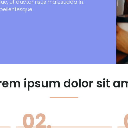
gue, ut auctor risus malesuada in.
 pellentesque.
rem ipsum dolor sit a
02.