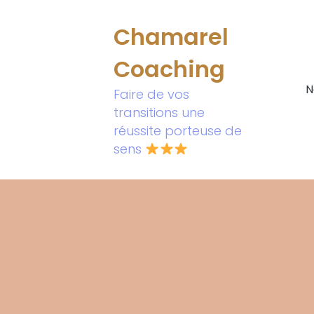
Chamarel
Coaching
N
Faire de vos
transitions une
réussite porteuse de
sens