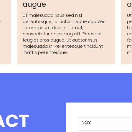
augue
a
Ut malesuada risus sed nisl
Ut
s.
pellentesque, id luctus neque sodales.
pe
Lorem ipsum dolor sit amet,
Lo
consectetur adipiscing elit. Praesent
co
feugiat eros augue, ut auctor risus
fe
malesuada in. Pellentesque tincidunt
ma
mattis pellentesque.
ma
ACT