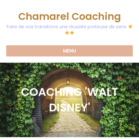
Chamarel Coaching
Faire de vos transitions une réussite porteuse de sens
MENU
COACHING 'WALT
DISNEY'